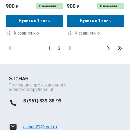
900
900
В наличии
10
В наличии
10
₽
₽
Купить в 1 клик
Купить в 1 клик
К сравнению
К сравнению
1
2
3
ЭЛСНАБ
Поставщик промышленного
электрооборудования
8 (961) 339-88-99
elsnab21@mail.ru