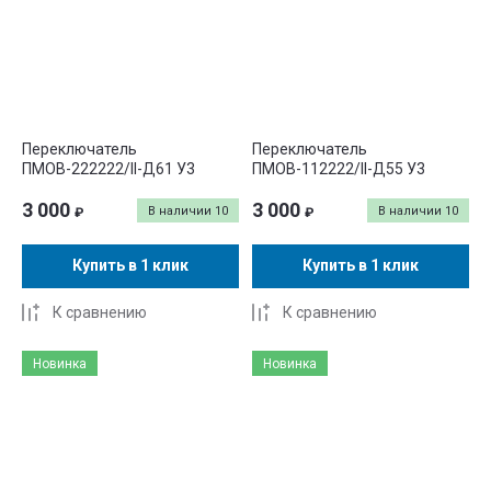
Название - А-Я
Переключатель
Переключатель
ПМОВ-222222/II-Д61 У3
ПМОВ-112222/II-Д55 У3
3 000
3 000
В наличии
10
В наличии
10
₽
₽
Купить в 1 клик
Купить в 1 клик
К сравнению
К сравнению
Новинка
Новинка