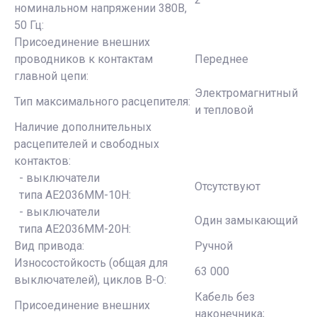
номинальном напряжении 380В,
50 Гц:
Присоединение внешних
проводников к контактам
Переднее
главной цепи:
Электромагнитный
Тип максимального расцепителя:
и тепловой
Наличие дополнительных
расцепителей и свободных
контактов:
- выключатели
Отсутствуют
типа АЕ2036ММ-10Н:
- выключатели
Один замыкающий
типа АЕ2036ММ-20Н:
Вид привода:
Ручной
Износостойкость (общая для
63 000
выключателей), циклов В-О:
Кабель без
Присоединение внешних
наконечника;